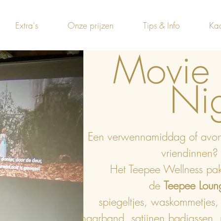
Extra's
Onze prijzen
Tips & Info
Ka
Movie
Nig
Een verwennamiddag of avon
vriendinnen?
Het Teepee Wellness pak
de
Teepee Loun
spiegeltjes, waskommetjes,
haarband, satijnen badjassen, 