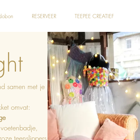
dobon
RESERVEER
TEEPEE CREATIEF
ht
d samen met je
ket omvat:
ge
 voetenbadje,
roze teenslippers,