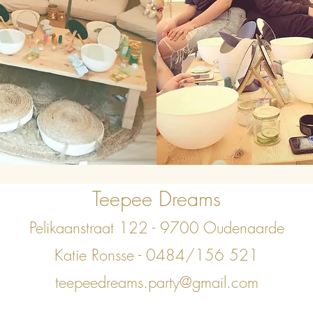
Teepee Dreams
Pelikaanstraat 122 - 9700 Oudenaarde
Katie Ronsse - 0484/156
521
teepeedreams.party@gmail.com