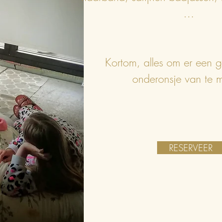
…
Kortom, alles om er een 
onderonsje van te 
RESERVEER