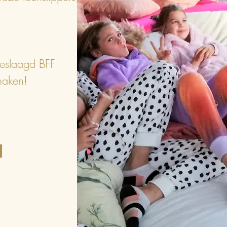
geslaagd BFF
maken!