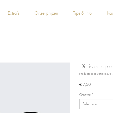
Extra's
Onze prijzen
Tips & Info
Ka
Dit is een pr
Productcode: 3666153761
Prijs
€ 7,50
Grootte
*
Selecteren