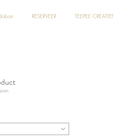
dobon
RESERVEER
TEEPEE CREATIEF
oduct
35191